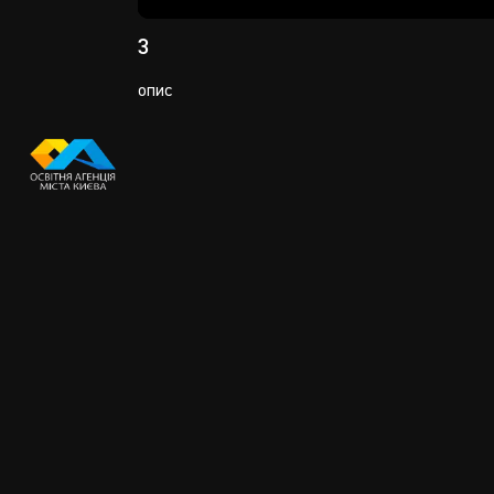
Play
3
опис