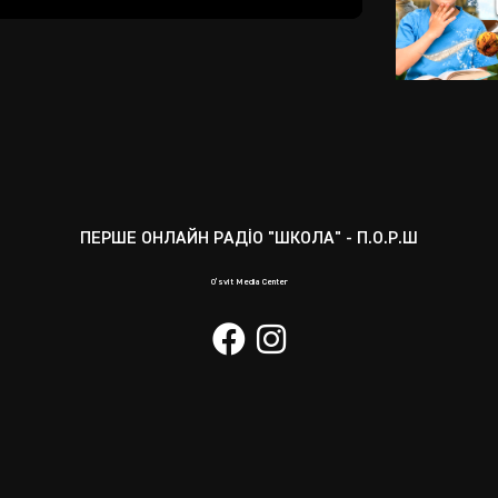
Mute
Enter
fullscreen
ПЕРШЕ ОНЛАЙН РАДІО "ШКОЛА" - П.О.Р.Ш
O’svit Media Center