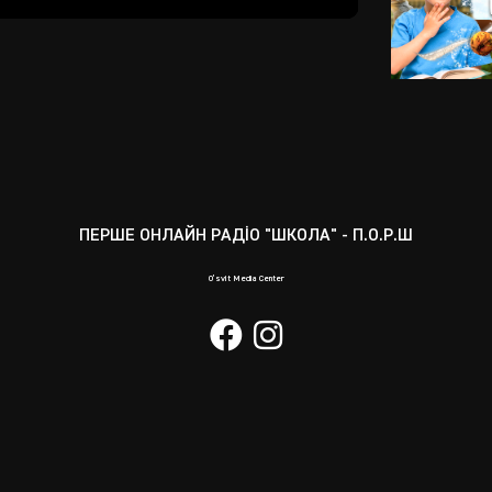
Mute
Enter
fullscreen
ПЕРШЕ ОНЛАЙН РАДІО "ШКОЛА" - П.О.Р.Ш
O’svit Media Center