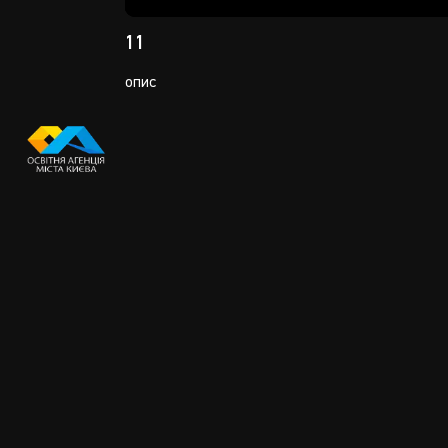
Play
11
опис