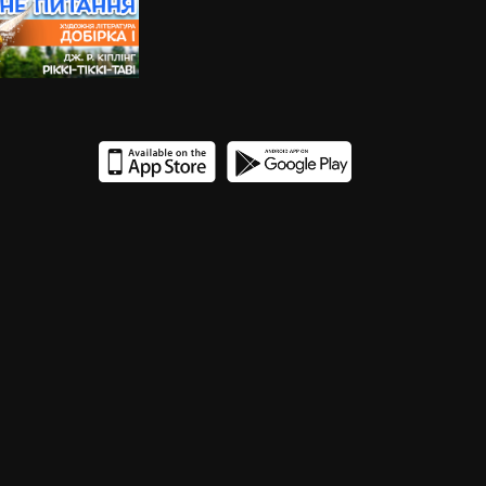
14
13
9