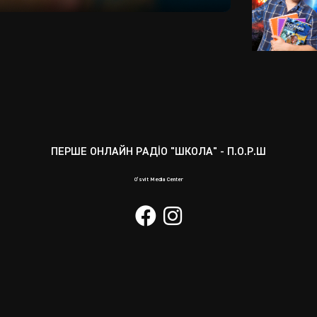
Mute
Enter
fullscreen
ПЕРШЕ ОНЛАЙН РАДІО "ШКОЛА" - П.О.Р.Ш
O’svit Media Center