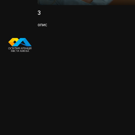
Play
3
опис