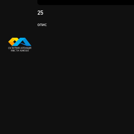
Play
25
опис