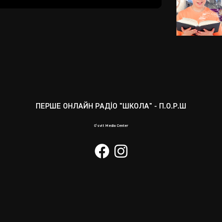
Mute
Enter
fullscreen
ПЕРШЕ ОНЛАЙН РАДІО "ШКОЛА" - П.О.Р.Ш
O’svit Media Center