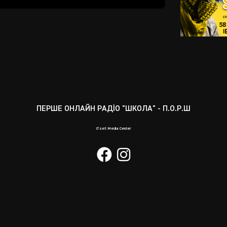
Mute
Enter
fullscreen
ПЕРШЕ ОНЛАЙН РАДІО "ШКОЛА" - П.О.Р.Ш
O’svit Media Center