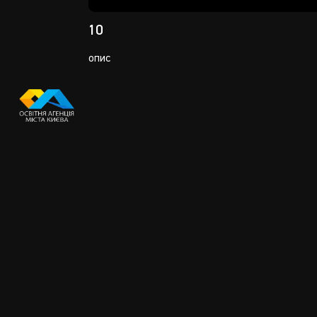
Play
10
опис