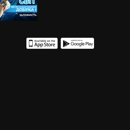
12
11
9