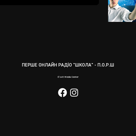
Mute
Enter
fullscreen
ПЕРШЕ ОНЛАЙН РАДІО "ШКОЛА" - П.О.Р.Ш
O’svit Media Center